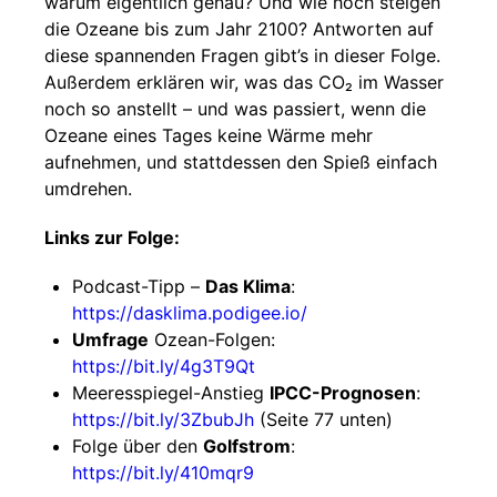
warum eigentlich genau? Und wie hoch steigen
die Ozeane bis zum Jahr 2100? Antworten auf
diese spannenden Fragen gibt’s in dieser Folge.
Außerdem erklären wir, was das CO₂ im Wasser
noch so anstellt – und was passiert, wenn die
Ozeane eines Tages keine Wärme mehr
aufnehmen, und stattdessen den Spieß einfach
umdrehen.
Links zur Folge:
Podcast-Tipp –
Das Klima
:
https://dasklima.podigee.io/
Umfrage
Ozean-Folgen:
https://bit.ly/4g3T9Qt
Meeresspiegel-Anstieg
IPCC-Prognosen
:
https://bit.ly/3ZbubJh
(Seite 77 unten)
Folge über den
Golfstrom
:
https://bit.ly/410mqr9